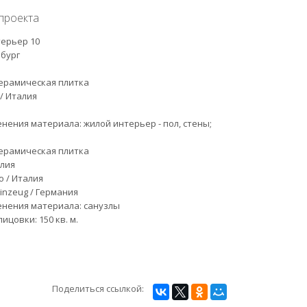
проекта
ерьер 10
бург
ерамическая плитка
 / Италия
нения материала: жилой интерьер - пол, стены;
.
ерамическая плитка
алия
o / Италия
inzeug / Германия
нения материала: санузлы
цовки: 150 кв. м.
Поделиться ссылкой: