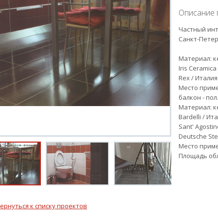
Описание 
Частный инт
Санкт-Петер
Материал: к
Iris Ceramica
Rex / Италия
Место приме
балкон - пол
Материал: к
Bardelli / Ит
Sant' Agostin
Deutsche Ste
Место приме
Площадь обли
ернуться к списку проектов