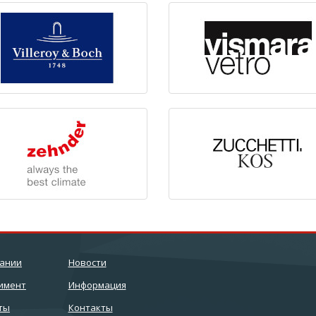
пании
Новости
имент
Информация
ты
Контакты