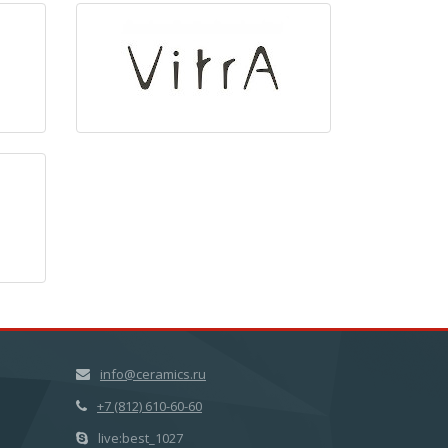
info@ceramics.ru
+7 (812) 610-60-60
live:best_1027