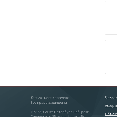
О ком
© 2020 "Бест Керамикс"
Все права защищены.
Ассорт
199155, Санкт-Петербург, наб. реки
Объек
Смоленки, д. 35, корп. 1, пом. 45Н