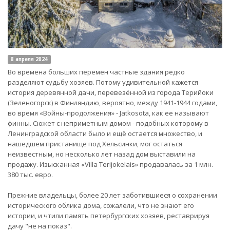
8 апреля 2024
Во времена больших перемен частные здания редко
разделяют судьбу хозяев. Потому удивительной кажется
история деревянной дачи, перевезённой из города Терийоки
(Зеленогорск) в Финляндию, вероятно, между 1941-1944 годами,
во время «Войны-продолжения» - Jatkosota, как ее называют
финны. Сюжет с неприметным домом - подобных которому в
Ленинградской области было и ещё остается множество, и
нашедшем пристанище под Хельсинки, мог остаться
неизвестным, но несколько лет назад дом выставили на
продажу. Изысканная «Villa Terijokelais» продавалась за 1 млн.
380 тыс. евро.
Прежние владельцы, более 20 лет заботившиеся о сохранении
исторического облика дома, сожалели, что не знают его
истории, и чтили память петербургских хозяев, реставрируя
дачу "не на показ".