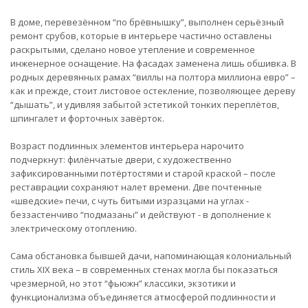
В доме, перевезённом “по брёвнышку”, выполнен серьёзный
ремонт срубов, которые в интерьере частично оставлены
раскрытыми, сделано новое утепление и современное
инженерное оснащение. На фасадах заменена лишь обшивка. В
родных деревянных рамах “виллы на полтора миллиона евро” –
как и прежде, стоит листовое остекление, позволяющее дереву
“дышать”, и удивляя забытой эстетикой тонких переплётов,
шпингалет и форточных завёрток.
Возраст подлинных элементов интерьера нарочито
подчеркнут: филёнчатые двери, с художественно
зафиксированными потёртостями и старой краской – после
реставрации сохраняют налет времени. Две почтенные
«шведские» печи, с чуть битыми изразцами на углах -
беззастенчиво “подмазаны” и действуют - в дополнение к
электрическому отоплению.
Сама обстановка бывшей дачи, напоминающая колониальный
стиль XIX века – в современных стенах могла бы показаться
чрезмерной, но этот “фьюжн” классики, экзотики и
функционализма объединяется атмосферой подлинности и