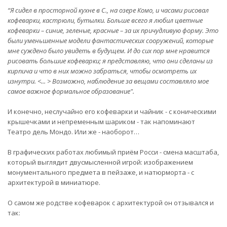
“Я сидел в просторной кухне в С., на озере Комо, и часами рисовал
кофеварки, кастрюли, бутылки. Больше всего я любил цветные
кофеварки – синие, зеленые, красные – за их причудливую форму. Это
были уменьшенные модели фантастических сооружений, которые
мне суждено было увидеть в будущем. И до сих пор мне нравится
рисовать большие кофеварки; я представляю, что они сделаны из
кирпича и что в них можно забраться, чтобы осмотреть их
изнутри. <... > Возможно, наблюдение за вещами составляло мое
самое важное формальное образование".
И конечно, неслучайно его кофеварки и чайник - с коническими
крышечками и непременным шариком - так напоминают
Театро дель Мондо. Или же - наоборот…
В графических работах любимый приём Росси - смена масштаба,
который выглядит двусмысленной игрой: изображением
монументального предмета в пейзаже, и натюрморта - с
архитектурой в миниатюре.
О самом же родстве кофеварок с архитектурой он отзывался и
так: