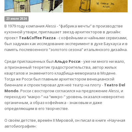
23 июля 2024
В 1979 году компания Alessi - “фабрика мечты” в производстве
кухонной утвари, приглашает звезд-архитекторов в дизайн:
проект
Tea&Coffee Piazza
- с кофейными и чайными сервизами,
был задуман как исследование-эксперимент в духе Баухауса и в
память послевоенного “золотого сезона” итальянского дизайна.
Среди приглашенных был
Альдо Росси
- уже ни много ни мало,
а признанный теоретик градостроительства, автор жилых
кварталов и знаменитого кладбища-мемориала в Модене.
Тогда же Росси был главным архитектором венецианской
биеннале и спроектировал для неё театр на плоту -
Teatro Del
Mondo
. Росси с восторгом согласился на предложение Alessi, и
переход из “макро-” на “микро-" уровень оказался невероятно
органичным, а образ кофейника - знаковым и даже
определяющим в его творчестве.
О своём детстве, времён II Мировой, он писал в книге «Научная
автобиография»: