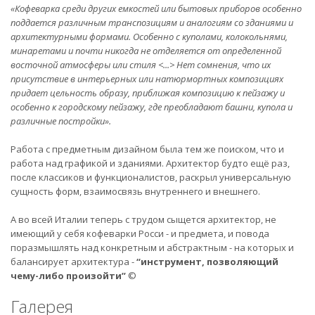
«Кофеварка среди других емкостей или бытовых приборов особенно
поддается различным транспозициям и аналогиям со зданиями и
архитектурными формами. Особенно с куполами, колокольнями,
минаретами и почти никогда не отделяется от определенной
восточной атмосферы или стиля <...> Нет сомнения, что их
присутствие в интерьерных или натюрмортных композициях
придает цельность образу, приближая композицию к пейзажу и
особенно к городскому пейзажу, где преобладают башни, купола и
различные постройки».
Работа с предметным дизайном была тем же поиском, что и
работа над графикой и зданиями. Архитектор будто ещё раз,
после классиков и функционалистов, раскрыл универсальную
сущность форм, взаимосвязь внутреннего и внешнего.
А во всей Италии теперь с трудом сыщется архитектор, не
имеющий у себя кофеварки Росси - и предмета, и повода
поразмышлять над конкретным и абстрактным - на которых и
балансирует архитектура -
“инструмент, позволяющий
чему-либо произойти”
©
Галерея