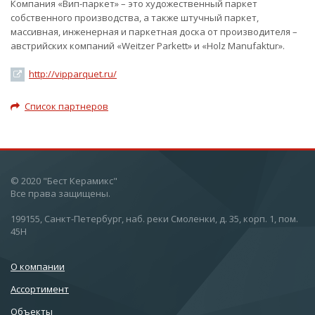
Компания «Вип-паркет» – это художественный паркет
собственного производства, а также штучный паркет,
массивная, инженерная и паркетная доска от производителя –
австрийских компаний «Weitzer Parkett» и «Holz Manufaktur».
http://vipparquet.ru/
Список партнеров
© 2020 "Бест Керамикс"
Все права защищены.
199155, Санкт-Петербург, наб. реки Смоленки, д. 35, корп. 1, пом.
45Н
О компании
Ассортимент
Объекты